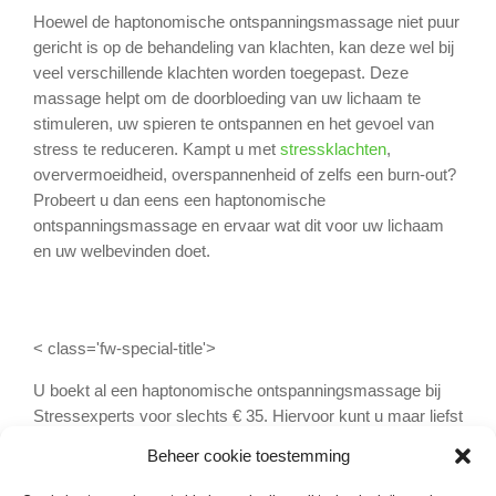
Hoewel de haptonomische ontspanningsmassage niet puur
gericht is op de behandeling van klachten, kan deze wel bij
veel verschillende klachten worden toegepast. Deze
massage helpt om de doorbloeding van uw lichaam te
stimuleren, uw spieren te ontspannen en het gevoel van
stress te reduceren. Kampt u met
stressklachten
,
oververmoeidheid, overspannenheid of zelfs een burn-out?
Probeert u dan eens een haptonomische
ontspanningsmassage en ervaar wat dit voor uw lichaam
en uw welbevinden doet.
< class='fw-special-title'>
U boekt al een haptonomische ontspanningsmassage bij
Stressexperts voor slechts € 35. Hiervoor kunt u maar liefst
30 minuten lang genieten van een ontspannende massage.
Beheer cookie toestemming
Aangezien het effect van deze massagevorm ook erkend
wordt door zorgverzekeringen, kunt u vaak ook gebruik