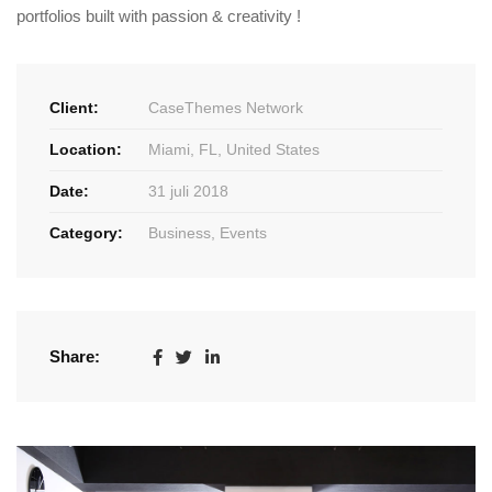
portfolios built with passion & creativity !
Client:
CaseThemes Network
Location:
Miami, FL, United States
Date:
31 juli 2018
Category:
Business
,
Events
Share: