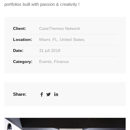
portfolios built with passion & creativity !
Client:
CaseThemes Network
Location:
Miami, FL, United States
Date:
31 juli 2018
Category:
Events
,
Finance
Share: